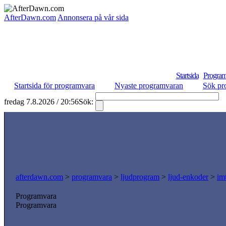
AfterDawn.com
Annonsera på vår sida
Startsida
Program
Startsida för programvara
Nyaste programvaran
Sök pr
fredag 7.8.2026 / 20:56
Sök:
S
afterdawn.com
>
programvara
>
ljudprogram
>
ljud-enkoder
>
im
Programvara
Programvara