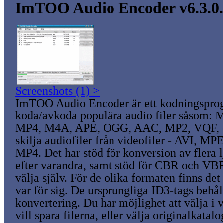
ImTOO Audio Encoder v6.3.0
Screenshots (1) >
ImTOO Audio Encoder är ett kodningspro
koda/avkoda populära audio filer såsom
MP4, M4A, APE, OGG, AAC, MP2, VQF, et
skilja audiofiler från videofiler - AVI, 
MP4. Det har stöd för konversion av flera l
efter varandra, samt stöd för CBR och VBR
välja själv. För de olika formaten finns det
var för sig. De ursprungliga ID3-tags behål
konvertering. Du har möjlighet att välja i 
vill spara filerna, eller välja originalkatal