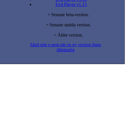
Evil Player v1.15
= Senaste beta-version.
= Senaste stabila version.
= Äldre version.
Sänd mig e-post när en ny version finns
tillgänglig