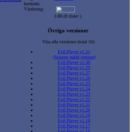
hemsida:
Värdering:
3.88 (8 röster )
Övriga versioner
Visa alla versioner (total 16)
Evil Player v1.31
(Senaste stabil version)
Evil Player v1.30
Evil Player v1.29
Evil Player v1.27
Evil Player v1.26
Evil Player v1.25
Evil Player v1.24
Evil Player v1.23
Evil Player v1.22
Evil Player v1.21
Evil Player v1.20
Evil Player v1.19
Evil Player v1.18
Evil Player v1.17
Evil Player v1.16