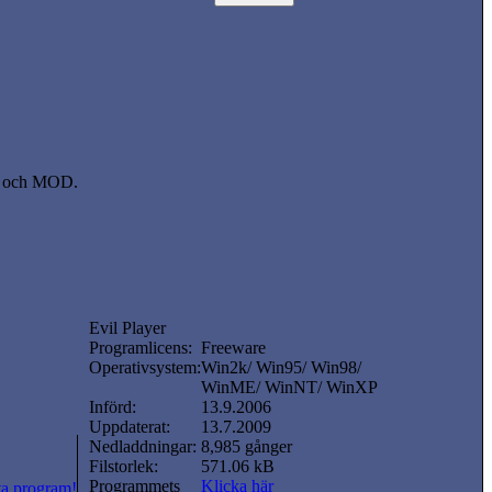
FF och MOD.
Evil Player
Programlicens:
Freeware
Operativsystem:
Win2k/ Win95/ Win98/
WinME/ WinNT/ WinXP
Införd:
13.9.2006
Uppdaterat:
13.7.2009
Nedladdningar:
8,985 gånger
Filstorlek:
571.06 kB
Programmets
Klicka här
ta program!