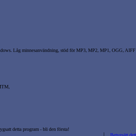
r Windows. Låg minnesanvändning, stöd för MP3, MP2, MP1, OGG, AI
 MTM,
tygsatt detta program - bli den första!
Betygsätt det