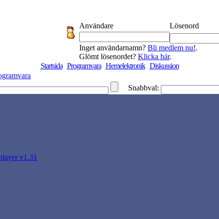
Användare
Lösenord
Inget användarnamn?
Bli medlem nu!
.
Glömt lösenordet?
Klicka här
.
Startsida
Programvara
Hemelektronik
Diskussion
ogramvara
Snabbval:
 player v1.31