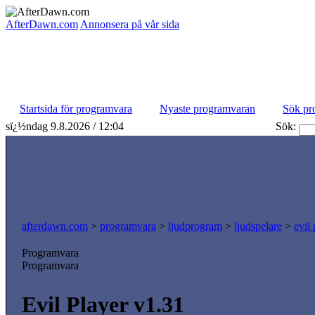
AfterDawn.com
Annonsera på vår sida
Startsida för programvara
Nyaste programvaran
Sök pr
sï¿½ndag 9.8.2026 / 12:04
Sök:
afterdawn.com
>
programvara
>
ljudprogram
>
ljudspelare
>
evil
Programvara
Programvara
Evil Player v1.31