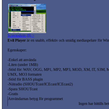
Screenshots (8) >
Evil Player
är en snabb, effektiv och smidig mediaspelare fö
Egenskaper:
-Enkel att använda
-Liten (under 1MB)
-Stöd för: WAV, OGG, MP1, MP2, MP3, MOD, XM, IT, S3M,
UMX, MO3 formaten
-Stöd för BASS plugin
-Nätradio (SHOUTcast/ICEcast/ICEcast2)
-Spara SHOUTcast
-Gratis
Användarnas betyg för programmet
Ingen har hittills be