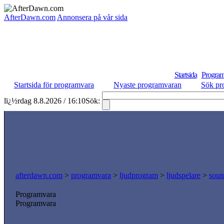
AfterDawn.com
Annonsera på vår sida
Startsida
Program
Startsida för programvara
Nyaste programvaran
Sök pr
lï¿½rdag 8.8.2026 / 16:10
Sök:
afterdawn.com
>
programvara
>
ljudprogram
>
ljudspelare
>
soun
Programvara
Programvara