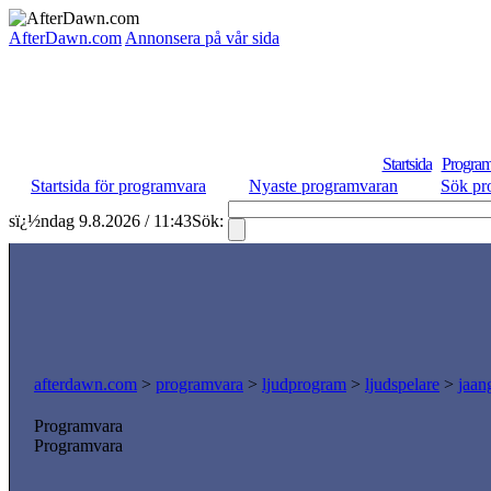
AfterDawn.com
Annonsera på vår sida
Startsida
Program
Startsida för programvara
Nyaste programvaran
Sök pr
sï¿½ndag 9.8.2026 / 11:43
Sök:
afterdawn.com
>
programvara
>
ljudprogram
>
ljudspelare
>
jaang
Programvara
Programvara