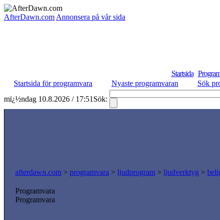
AfterDawn.com
Annonsera på vår sida
Startsida
Program
Startsida för programvara
Nyaste programvaran
Sök pr
mï¿½ndag 10.8.2026 / 17:51
Sök:
afterdawn.com
>
programvara
>
ljudprogram
>
ljudverktyg
>
beli
Programvara
Programvara