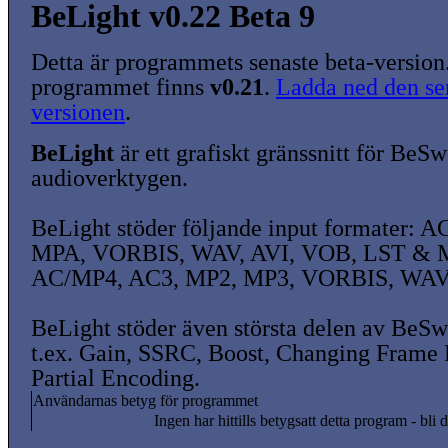
BeLight v0.22 Beta 9
Detta är programmets senaste beta-version
programmet finns
v0.21
.
Ladda ned den sen
versionen
.
BeLight
är ett grafiskt gränssnitt för BeSw
audioverktygen.
BeLight stöder följande input formater: 
MPA, VORBIS, WAV, AVI, VOB, LST & M
AC/MP4, AC3, MP2, MP3, VORBIS, WAV
BeLight stöder även största delen av BeSw
t.ex. Gain, SSRC, Boost, Changing Frame 
Partial Encoding.
Användarnas betyg för programmet
Ingen har hittills betygsatt detta program - bli d