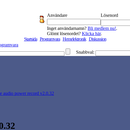
Användare
Lösenord
Inget användarnamn?
Bli medlem nu!
.
Glömt lösenordet?
Klicka här
.
Startsida
Programvara
Hemelektronik
Diskussion
ogramvara
Snabbval:
ze audio power record v2.0.32
0.32