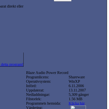
rat direkt eller
 detta program!
Blaze Audio Power Record
Programlicens:
Shareware
Operativsystem:
WinXP
Införd:
6.11.2006
Uppdaterat:
13.11.2007
Nedladdningar:
5,309 gånger
Filstorlek:
1.56 MB
Programmets hemsida:
Klicka här
Värdering: