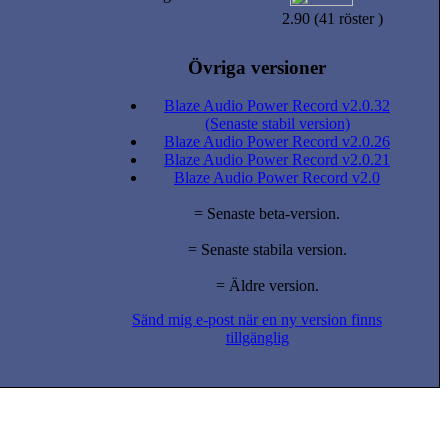
2.90 (41 röster )
Övriga versioner
Blaze Audio Power Record v2.0.32
(Senaste stabil version)
Blaze Audio Power Record v2.0.26
Blaze Audio Power Record v2.0.21
Blaze Audio Power Record v2.0
= Senaste beta-version.
= Senaste stabila version.
= Äldre version.
Sänd mig e-post när en ny version finns
tillgänglig