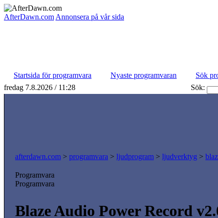
AfterDawn.com
Annonsera på vår sida
Startsida för programvara
Nyaste programvaran
Sök pr
fredag 7.8.2026 / 11:28
Sök:
afterdawn.com
>
programvara
>
ljudprogram
>
ljudverktyg
>
bla
Programvara
Programvara
Blaze Audio Power Record v2.