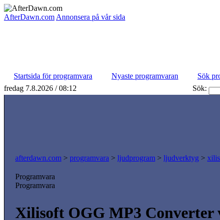
AfterDawn.com
Annonsera på vår sida
Startsida för programvara
Nyaste programvaran
Sök pr
fredag 7.8.2026 / 08:12
Sök:
afterdawn.com
>
programvara
>
ljudprogram
>
ljudverktyg
>
xili
Programvara
Programvara
Xilisoft OGG MP3 Converter v