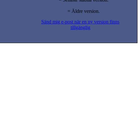
= Äldre version.
Sänd mig e-post när en ny version finns
tillgänglig