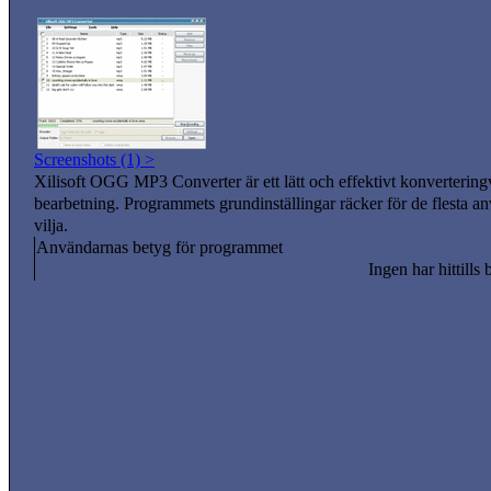
Screenshots (1) >
Xilisoft OGG MP3 Converter är ett lätt och effektivt konverteri
bearbetning. Programmets grundinställingar räcker för de flesta 
vilja.
Användarnas betyg för programmet
Ingen har hittills 