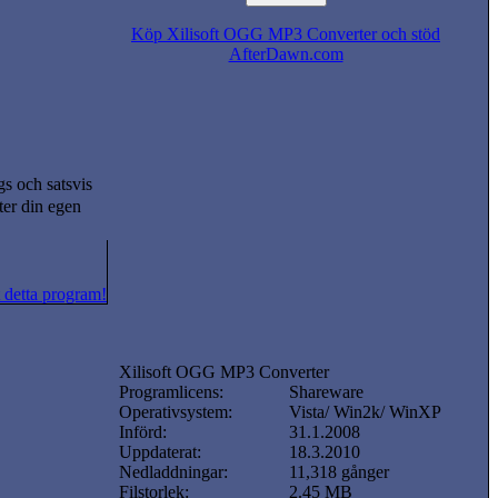
Köp Xilisoft OGG MP3 Converter och stöd
AfterDawn.com
s och satsvis
ter din egen
 detta program!
Xilisoft OGG MP3 Converter
Programlicens:
Shareware
Operativsystem:
Vista/ Win2k/ WinXP
Införd:
31.1.2008
Uppdaterat:
18.3.2010
Nedladdningar:
11,318 gånger
Filstorlek:
2.45 MB