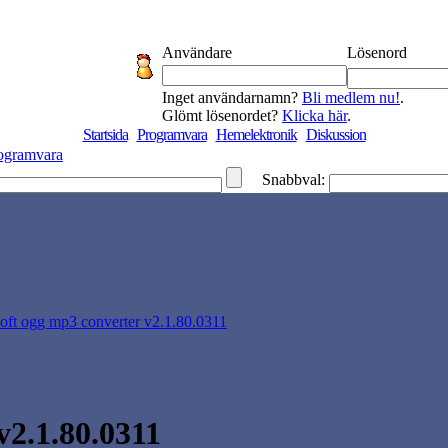
Användare
Lösenord
Inget användarnamn?
Bli medlem nu!
.
Glömt lösenordet?
Klicka här
.
Startsida
Programvara
Hemelektronik
Diskussion
ogramvara
Snabbval:
soft ogg mp3 converter v2.1.80.0311
2.1.80.0311