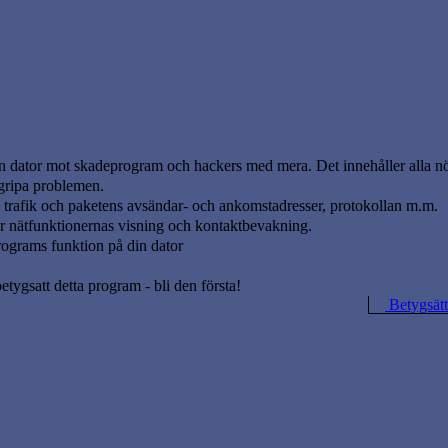
in dator mot skadeprogram och hackers med mera. Det innehåller alla 
gripa problemen.
l trafik och paketens avsändar- och ankomstadresser, protokollan m.m.
ör nätfunktionernas visning och kontaktbevakning.
programs funktion på din dator
betygsatt detta program - bli den första!
Betygsätt