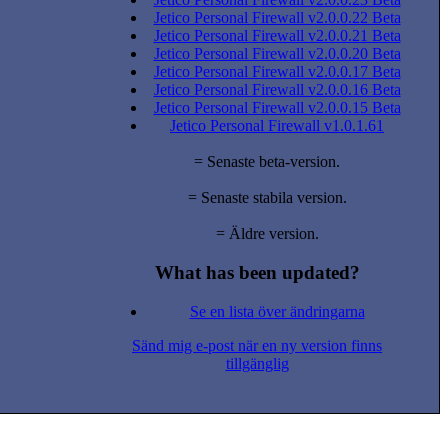
Jetico Personal Firewall v2.0.0.22 Beta
Jetico Personal Firewall v2.0.0.21 Beta
Jetico Personal Firewall v2.0.0.20 Beta
Jetico Personal Firewall v2.0.0.17 Beta
Jetico Personal Firewall v2.0.0.16 Beta
Jetico Personal Firewall v2.0.0.15 Beta
Jetico Personal Firewall v1.0.1.61
= Senaste beta-version.
= Senaste stabila version.
= Äldre version.
What has been updated?
Se en lista över ändringarna
Sänd mig e-post när en ny version finns
tillgänglig