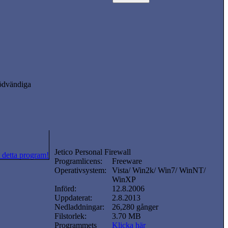
nödvändiga
Jetico Personal Firewall
 detta program!
Programlicens:
Freeware
Operativsystem:
Vista/ Win2k/ Win7/ WinNT/
WinXP
Införd:
12.8.2006
Uppdaterat:
2.8.2013
Nedladdningar:
26,280 gånger
Filstorlek:
3.70 MB
Programmets
Klicka här