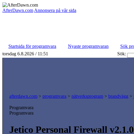
AfterDawn.com
Annonsera på vår sida
Startsida för programvara
Nyaste programvaran
Sök pr
torsdag 6.8.2026 / 11:51
Sök:
afterdawn.com
>
programvara
>
nätverksprogram
>
brandvägg
>
Programvara
Programvara
Jetico Personal Firewall v2.1.0