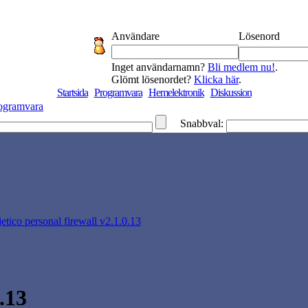
Användare
Lösenord
Inget användarnamn?
Bli medlem nu!
.
Glömt lösenordet?
Klicka här
.
Startsida
Programvara
Hemelektronik
Diskussion
ogramvara
Snabbval:
jetico personal firewall v2.1.0.13
.13