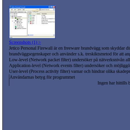
Screenshots (1) >
Jetico Personal Firewall är en freeware brandvägg som skyddar d
brandväggsegenskaper och använder s.k. treskiktsmetod för att an
Low-level (Network packet filter) undersöker på nätverksnivån al
Application-level (Network events filter) undersöker och möjligg
User-level (Process activity filter) varnar och hindrar olika skade
Användarnas betyg för programmet
Ingen har hittills 