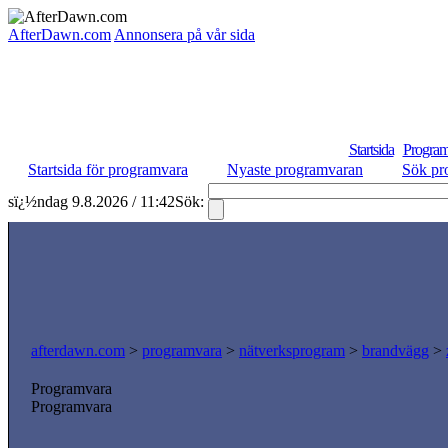
AfterDawn.com
Annonsera på vår sida
Startsida
Program
Startsida för programvara
Nyaste programvaran
Sök pr
sï¿½ndag 9.8.2026 / 11:42
Sök:
afterdawn.com
>
programvara
>
nätverksprogram
>
brandvägg
>
Programvara
Programvara