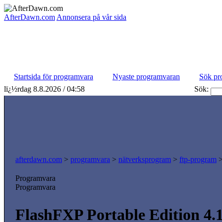
AfterDawn.com
Annonsera på vår sida
Startsida för programvara
Nyaste programvaran
Sök pr
lï¿½rdag 8.8.2026 / 04:58
Sök:
afterdawn.com
>
programvara
>
nätverksprogram
>
ftp-program
Programvara
Programvara
FlashFXP Portable Edition 4.1