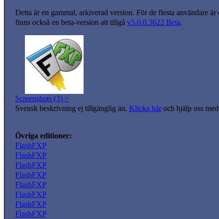
Detta är en gammal, arkiverad version. För de flesta användare är
finns också en beta-version att tillgå
v5.0.0.3622 Beta
.
Screenshots (3) >
Svensk beskrivning ej tillgänglig än.
Klicka här
och hjälp oss med 
Övriga editioner:
FlashFXP
FlashFXP
FlashFXP
FlashFXP
FlashFXP
FlashFXP
FlashFXP
FlashFXP