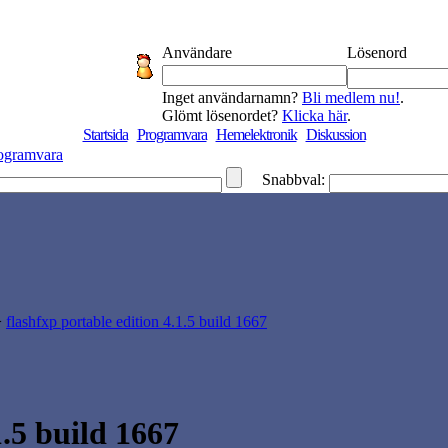
Användare
Lösenord
Inget användarnamn?
Bli medlem nu!
.
Glömt lösenordet?
Klicka här
.
Startsida
Programvara
Hemelektronik
Diskussion
ogramvara
Snabbval:
>
flashfxp portable edition 4.1.5 build 1667
.5 build 1667