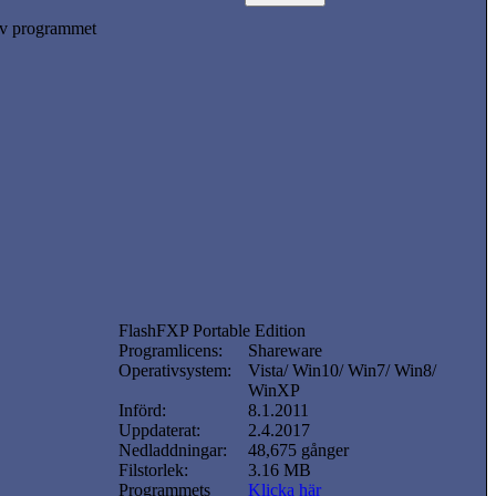
v programmet
FlashFXP Portable Edition
Programlicens:
Shareware
Operativsystem:
Vista/ Win10/ Win7/ Win8/
WinXP
Införd:
8.1.2011
Uppdaterat:
2.4.2017
Nedladdningar:
48,675 gånger
Filstorlek:
3.16 MB
Programmets
Klicka här