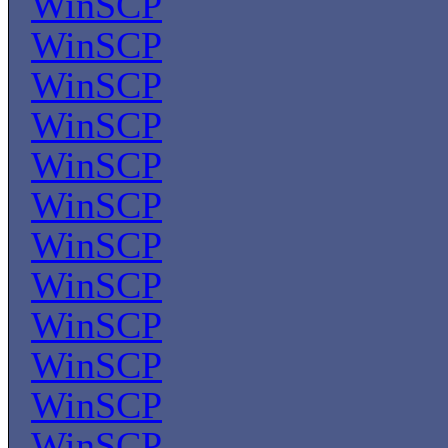
WinSCP
WinSCP
WinSCP
WinSCP
WinSCP
WinSCP
WinSCP
WinSCP
WinSCP
WinSCP
WinSCP
WinSCP