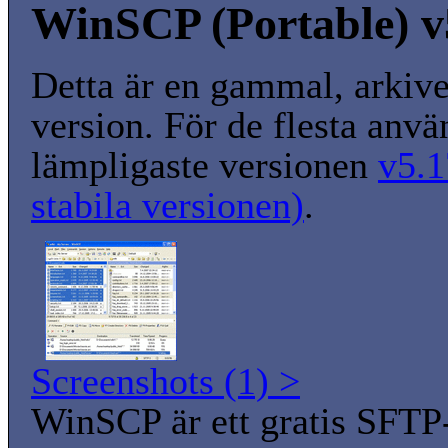
WinSCP (Portable) v
Detta är en gammal, arkiv
version. För de flesta anvä
lämpligaste versionen
v5.1
stabila versionen)
.
Screenshots (1) >
WinSCP är ett gratis SFT