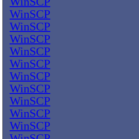
WinSCP
WinSCP
WinSCP
WinSCP
WinSCP
WinSCP
WinSCP
WinSCP
WinSCP
WinSCP
WinSCP
WinSCP