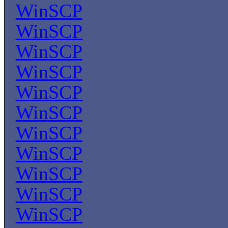
WinSCP
WinSCP
WinSCP
WinSCP
WinSCP
WinSCP
WinSCP
WinSCP
WinSCP
WinSCP
WinSCP