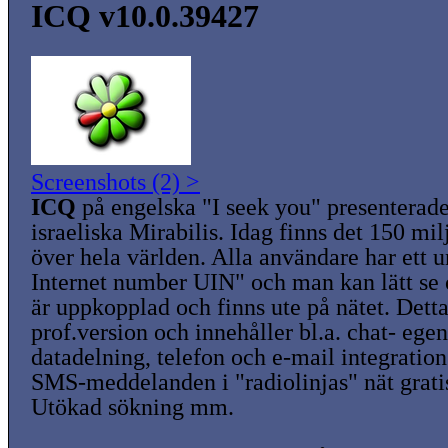
ICQ v10.0.39427
Screenshots (2) >
ICQ
på engelska "I seek you" presenterad
israeliska Mirabilis. Idag finns det 150 mi
över hela världen. Alla användare har ett u
Internet number UIN" och man kan lätt se
är uppkopplad och finns ute på nätet. Dett
prof.version och innehåller bl.a. chat- ege
datadelning, telefon och e-mail integration
SMS-meddelanden i "radiolinjas" nät grati
Utökad sökning mm.