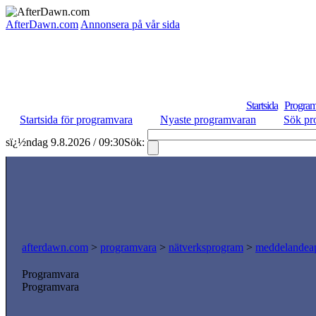
AfterDawn.com
Annonsera på vår sida
Startsida
Program
Startsida för programvara
Nyaste programvaran
Sök pr
sï¿½ndag 9.8.2026 / 09:30
Sök:
afterdawn.com
>
programvara
>
nätverksprogram
>
meddelandeap
Programvara
Programvara