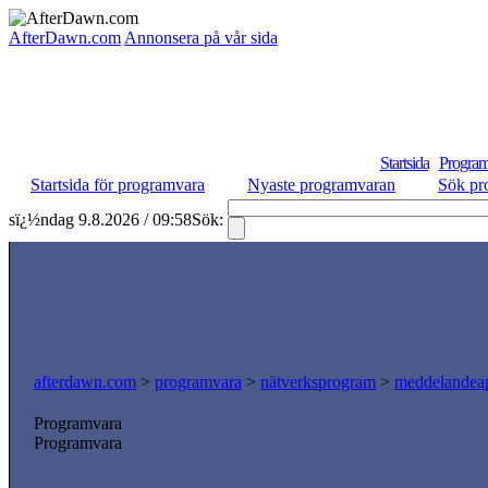
AfterDawn.com
Annonsera på vår sida
Startsida
Program
Startsida för programvara
Nyaste programvaran
Sök pr
sï¿½ndag 9.8.2026 / 09:58
Sök:
afterdawn.com
>
programvara
>
nätverksprogram
>
meddelandeap
Programvara
Programvara