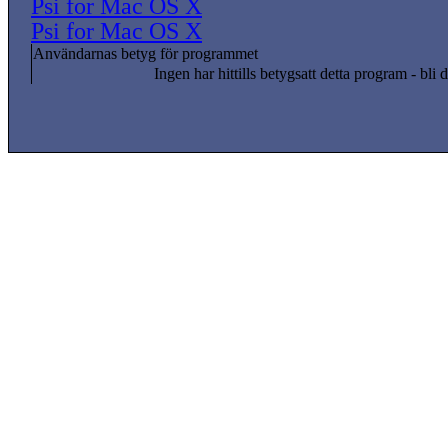
Psi for Mac OS X
Psi for Mac OS X
Användarnas betyg för programmet
Ingen har hittills betygsatt detta program - bli d