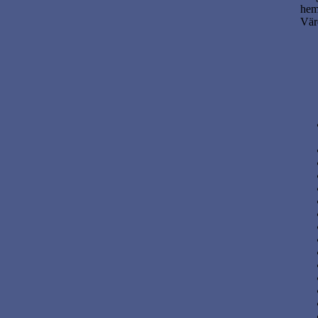
hem
Vär