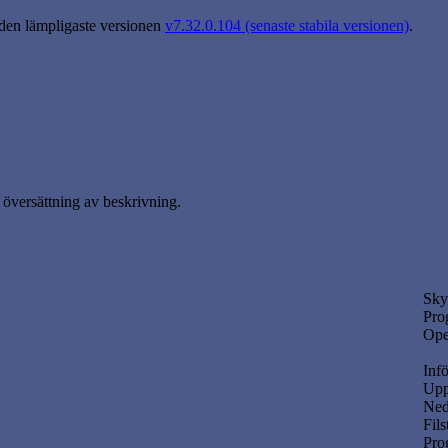
 den lämpligaste versionen
v7.32.0.104 (senaste stabila versionen)
.
översättning av beskrivning.
Sky
Pro
Ope
Infö
Upp
Ned
Fils
Pro