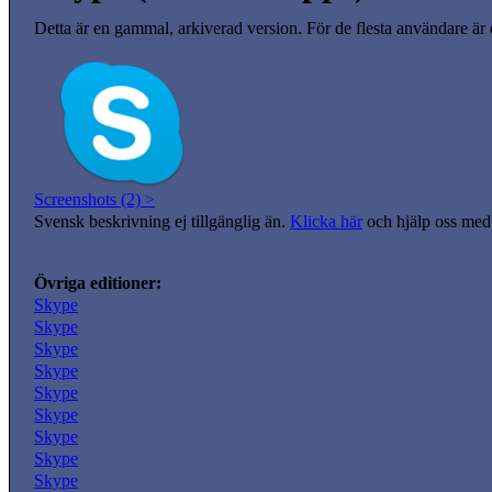
Detta är en gammal, arkiverad version. För de flesta användare är
Screenshots (2) >
Svensk beskrivning ej tillgänglig än.
Klicka här
och hjälp oss med 
Övriga editioner:
Skype
Skype
Skype
Skype
Skype
Skype
Skype
Skype
Skype