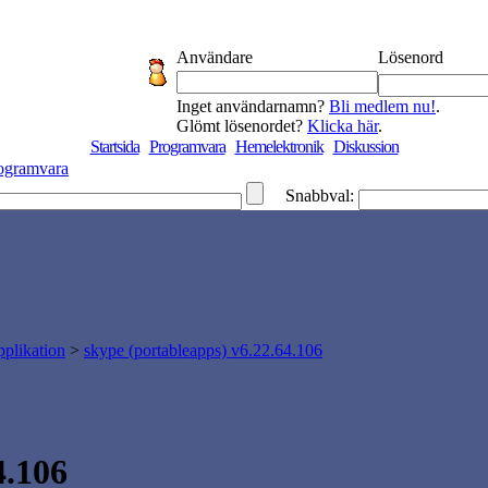
Användare
Lösenord
Inget användarnamn?
Bli medlem nu!
.
Glömt lösenordet?
Klicka här
.
Startsida
Programvara
Hemelektronik
Diskussion
ogramvara
Snabbval:
plikation
>
skype (portableapps) v6.22.64.106
4.106