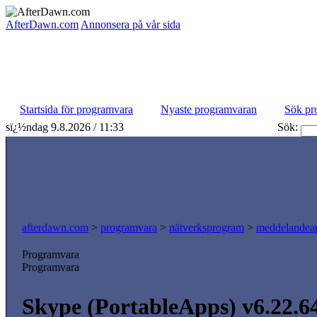
AfterDawn.com
Annonsera på vår sida
Startsida för programvara
Nyaste programvaran
Sök pr
sï¿½ndag 9.8.2026 / 11:33
Sök:
afterdawn.com
>
programvara
>
nätverksprogram
>
meddelandeap
Programvara
Programvara
Skype (PortableApps) v6.22.6