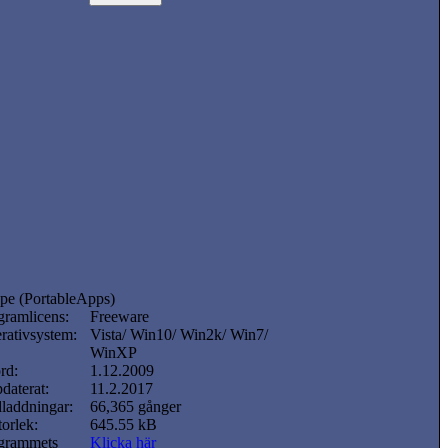
pe (PortableApps)
gramlicens:
Freeware
rativsystem:
Vista/ Win10/ Win2k/ Win7/
WinXP
rd:
1.12.2009
daterat:
11.2.2017
laddningar:
66,365 gånger
torlek:
645.55 kB
grammets
Klicka här