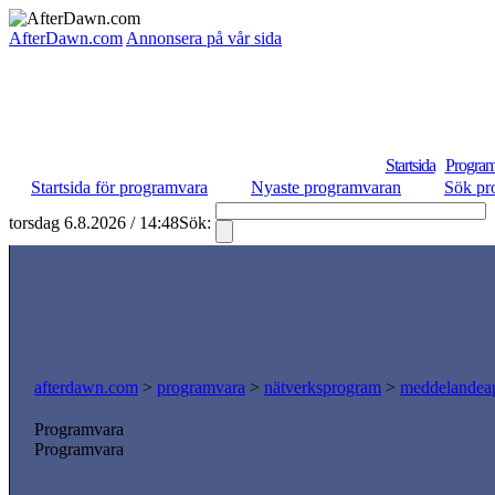
AfterDawn.com
Annonsera på vår sida
Startsida
Program
Startsida för programvara
Nyaste programvaran
Sök pr
torsdag 6.8.2026 / 14:48
Sök:
afterdawn.com
>
programvara
>
nätverksprogram
>
meddelandeap
Programvara
Programvara