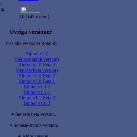
:
ng:
3.02 (45 röster )
Övriga versioner
Visa alla versioner (total 8)
Binbot v2.0
(Senaste stabil version)
Binbot v2.0 Beta 3
(Senaste beta version)
Binbot v2.0 Beta 2
Binbot v2.0 Beta 1
Binbot v1.1.2
Binbot v1.1.1
Binbot v1.1 Beta 3
Binbot v1.0.3
= Senaste beta-version.
= Senaste stabila version.
= Äldre version.