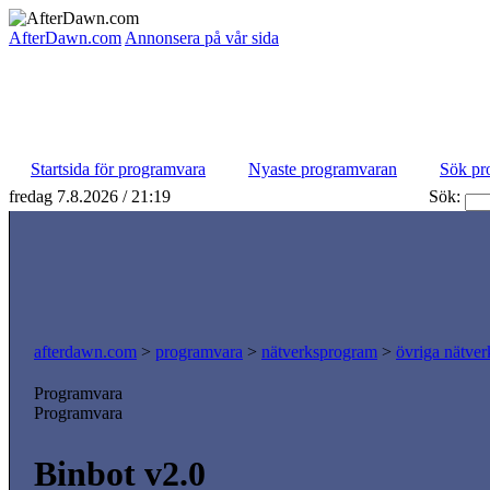
AfterDawn.com
Annonsera på vår sida
Startsida för programvara
Nyaste programvaran
Sök pr
fredag 7.8.2026 / 21:19
Sök:
afterdawn.com
>
programvara
>
nätverksprogram
>
övriga nätver
Programvara
Programvara
Binbot v2.0