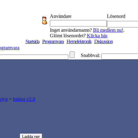
Användare
Lösenord
Inget användarnamn?
Bli medlem nu!
.
Glömt lösenordet?
Klicka här
.
Startsida
Programvara
Hemelektronik
Diskussion
ogramvara
Snabbval:
ktyg
>
binbot v2.0