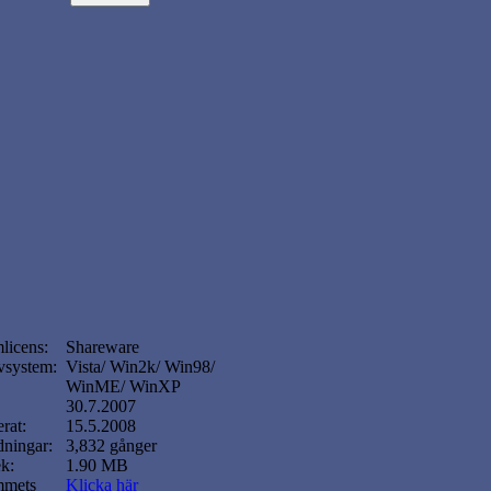
licens:
Shareware
vsystem:
Vista/ Win2k/ Win98/
WinME/ WinXP
30.7.2007
rat:
15.5.2008
ningar:
3,832 gånger
ek:
1.90 MB
mmets
Klicka här