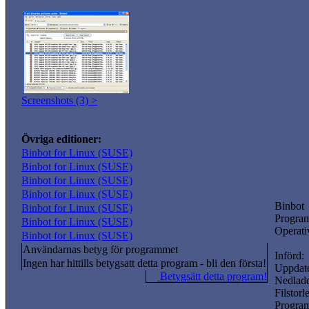
Screenshots (3) >
Övriga editioner:
Binbot for Linux (SUSE)
Binbot for Linux (SUSE)
Binbot for Linux (SUSE)
Binbot for Linux (SUSE)
Binbot
Binbot for Linux (SUSE)
Program
Binbot for Linux (SUSE)
Operati
Binbot for Linux (SUSE)
Användarnas betyg för programmet
Införd:
Ingen har hittills betygsatt detta program - bli den första!
Uppdate
Betygsätt detta program!
Nedladd
Filstorl
Progra