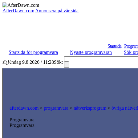
AfterDawn.com
Annonsera på vår sida
Startsida
Program
Startsida för programvara
Nyaste programvaran
Sök pr
sï¿½ndag 9.8.2026 / 11:28
Sök:
afterdawn.com
>
programvara
>
nätverksprogram
>
övriga nätver
Programvara
Programvara