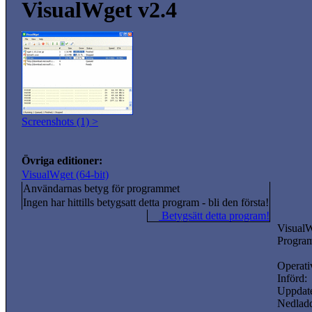
VisualWget v2.4
Screenshots (1) >
Övriga editioner:
VisualWget (64-bit)
Användarnas betyg för programmet
Ingen har hittills betygsatt detta program - bli den första!
Betygsätt detta program!
Visual
Program
Operati
Införd:
Uppdate
Nedladd