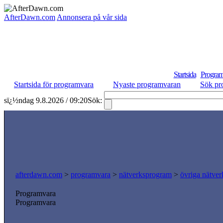
AfterDawn.com
Annonsera på vår sida
Startsida
Program
Startsida för programvara
Nyaste programvaran
Sök pr
sï¿½ndag 9.8.2026 / 09:20
Sök:
afterdawn.com
>
programvara
>
nätverksprogram
>
övriga nätver
Programvara
Programvara