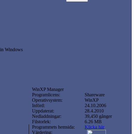
 din Windows
WinXP Manager
Programlicens:
Shareware
Operativsystem:
WinXP
Införd:
24.10.2006
Uppdaterat:
28.4.2010
Nedladdningar:
39,450 gånger
Filstorlek:
6.26 MB
Programmets hemsida:
Klicka här
Värdering: