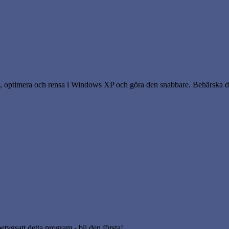
a, optimera och rensa i Windows XP och göra den snabbare. Behärska
betygsatt detta program - bli den första!