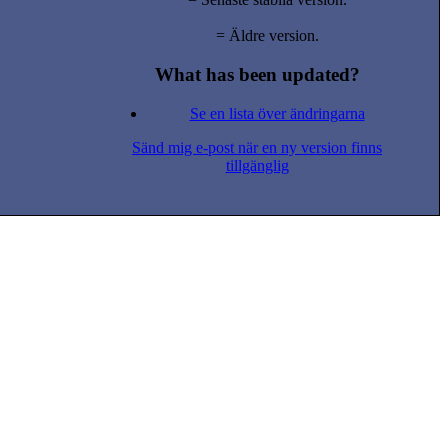
= Äldre version.
What has been updated?
Se en lista över ändringarna
Sänd mig e-post när en ny version finns
tillgänglig