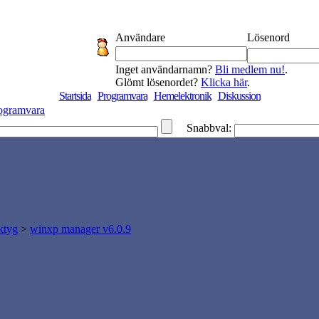
Användare
Lösenord
Inget användarnamn?
Bli medlem nu!
.
Glömt lösenordet?
Klicka här
.
Startsida
Programvara
Hemelektronik
Diskussion
ogramvara
Snabbval:
ktyg
>
winxp manager v6.0.9