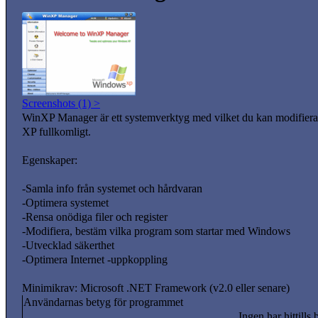
Screenshots (1) >
WinXP Manager är ett systemverktyg med vilket du kan modifier
XP fullkomligt.
Egenskaper:
-Samla info från systemet och hårdvaran
-Optimera systemet
-Rensa onödiga filer och register
-Modifiera, bestäm vilka program som startar med Windows
-Utvecklad säkerthet
-Optimera Internet -uppkoppling
Minimikrav: Microsoft .NET Framework (v2.0 eller senare)
Användarnas betyg för programmet
Ingen har hittills 