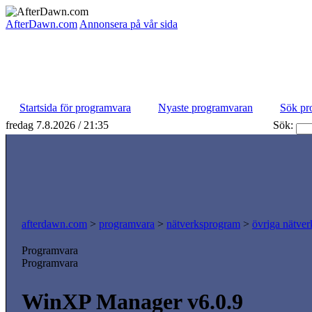
AfterDawn.com
Annonsera på vår sida
Startsida för programvara
Nyaste programvaran
Sök pr
fredag 7.8.2026 / 21:35
Sök:
afterdawn.com
>
programvara
>
nätverksprogram
>
övriga nätver
Programvara
Programvara
WinXP Manager v6.0.9