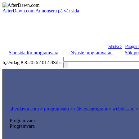
AfterDawn.com
Annonsera på vår sida
Startsida
Program
Startsida för programvara
Nyaste programvaran
Sök pr
lï¿½rdag 8.8.2026 / 01:59
Sök:
afterdawn.com
>
programvara
>
nätverksprogram
>
webbläsare
Programvara
Programvara