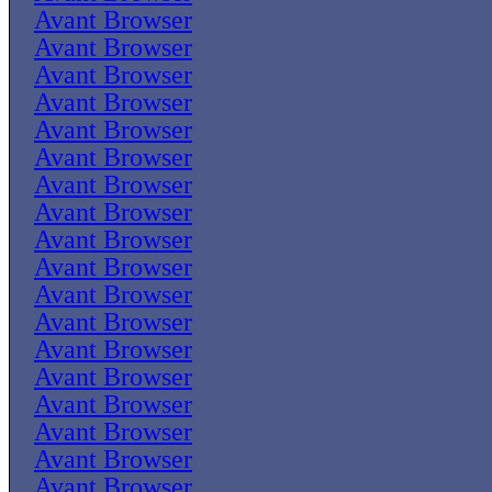
Avant Browser
Avant Browser
Avant Browser
Avant Browser
Avant Browser
Avant Browser
Avant Browser
Avant Browser
Avant Browser
Avant Browser
Avant Browser
Avant Browser
Avant Browser
Avant Browser
Avant Browser
Avant Browser
Avant Browser
Avant Browser