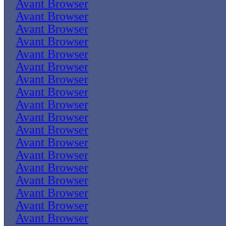
Avant Browser
Avant Browser
Avant Browser
Avant Browser
Avant Browser
Avant Browser
Avant Browser
Avant Browser
Avant Browser
Avant Browser
Avant Browser
Avant Browser
Avant Browser
Avant Browser
Avant Browser
Avant Browser
Avant Browser
Avant Browser