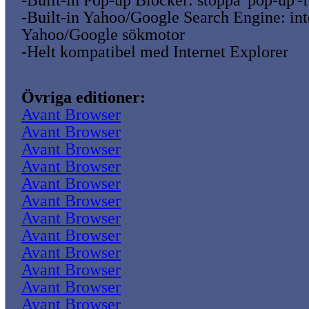
-Built-in Pop-up Blocker: stoppa 'pop-up'-f
-Built-in Yahoo/Google Search Engine: int
Yahoo/Google sökmotor
-Helt kompatibel med Internet Explorer
Övriga editioner:
Avant Browser
Avant Browser
Avant Browser
Avant Browser
Avant Browser
Avant Browser
Avant Browser
Avant Browser
Avant Browser
Avant Browser
Avant Browser
Avant Browser