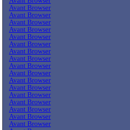
Avant Browser
Avant Browser
Avant Browser
Avant Browser
Avant Browser
Avant Browser
Avant Browser
Avant Browser
Avant Browser
Avant Browser
Avant Browser
Avant Browser
Avant Browser
Avant Browser
Avant Browser
Avant Browser
Avant Browser
Avant Browser