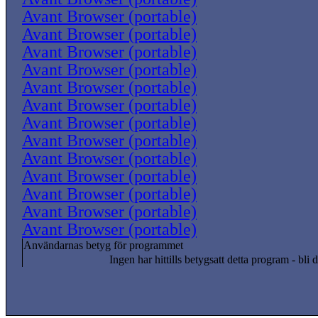
Avant Browser (portable)
Avant Browser (portable)
Avant Browser (portable)
Avant Browser (portable)
Avant Browser (portable)
Avant Browser (portable)
Avant Browser (portable)
Avant Browser (portable)
Avant Browser (portable)
Avant Browser (portable)
Avant Browser (portable)
Avant Browser (portable)
Avant Browser (portable)
Användarnas betyg för programmet
Ingen har hittills betygsatt detta program - bli d