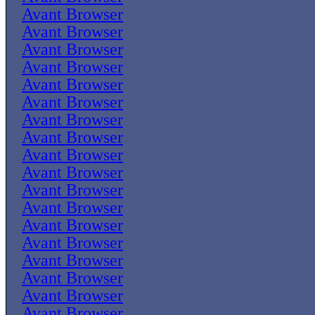
Avant Browser
Avant Browser
Avant Browser
Avant Browser
Avant Browser
Avant Browser
Avant Browser
Avant Browser
Avant Browser
Avant Browser
Avant Browser
Avant Browser
Avant Browser
Avant Browser
Avant Browser
Avant Browser
Avant Browser
Avant Browser