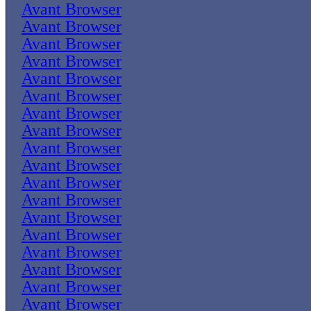
Avant Browser
Avant Browser
Avant Browser
Avant Browser
Avant Browser
Avant Browser
Avant Browser
Avant Browser
Avant Browser
Avant Browser
Avant Browser
Avant Browser
Avant Browser
Avant Browser
Avant Browser
Avant Browser
Avant Browser
Avant Browser