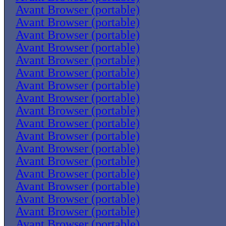
Avant Browser (portable)
Avant Browser (portable)
Avant Browser (portable)
Avant Browser (portable)
Avant Browser (portable)
Avant Browser (portable)
Avant Browser (portable)
Avant Browser (portable)
Avant Browser (portable)
Avant Browser (portable)
Avant Browser (portable)
Avant Browser (portable)
Avant Browser (portable)
Avant Browser (portable)
Avant Browser (portable)
Avant Browser (portable)
Avant Browser (portable)
Avant Browser (portable)