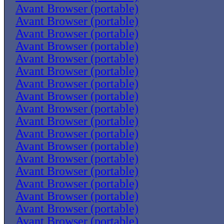
Avant Browser (portable)
Avant Browser (portable)
Avant Browser (portable)
Avant Browser (portable)
Avant Browser (portable)
Avant Browser (portable)
Avant Browser (portable)
Avant Browser (portable)
Avant Browser (portable)
Avant Browser (portable)
Avant Browser (portable)
Avant Browser (portable)
Avant Browser (portable)
Avant Browser (portable)
Avant Browser (portable)
Avant Browser (portable)
Avant Browser (portable)
Avant Browser (portable)