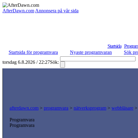
AfterDawn.com
Annonsera på vår sida
Startsida
Program
Startsida för programvara
Nyaste programvaran
Sök pr
torsdag 6.8.2026 / 22:27
Sök:
afterdawn.com
>
programvara
>
nätverksprogram
>
webbläsare
Programvara
Programvara