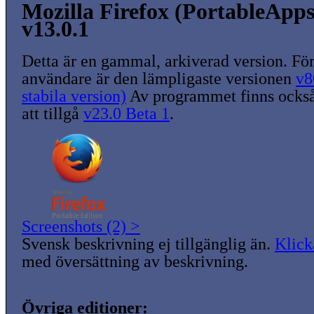
Mozilla Firefox (PortableApp
v13.0.1
Detta är en gammal, arkiverad version. För
användare är den lämpligaste versionen
v8
stabila version)
Av programmet finns också
att tillgå
v23.0 Beta 1
.
Screenshots (2) >
Svensk beskrivning ej tillgänglig än.
Klick
med översättning av beskrivning.
Övriga editioner: