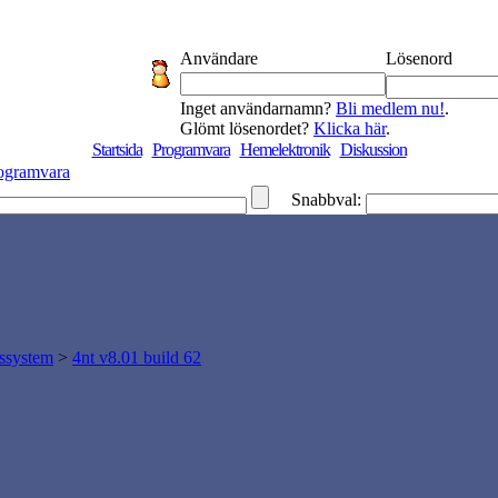
Användare
Lösenord
Inget användarnamn?
Bli medlem nu!
.
Glömt lösenordet?
Klicka här
.
Startsida
Programvara
Hemelektronik
Diskussion
ogramvara
Snabbval:
gssystem
>
4nt v8.01 build 62