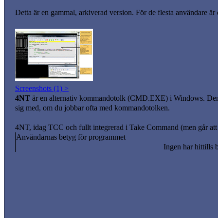
Detta är en gammal, arkiverad version. För de flesta användare är
Screenshots (1) >
4NT
är en alternativ kommandotolk (CMD.EXE) i Windows. Den är 
sig med, om du jobbar ofta med kommandotolken.
4NT, idag TCC och fullt integrerad i Take Command (men går att 
Användarnas betyg för programmet
Ingen har hittills 