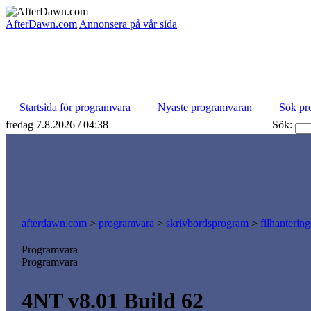
AfterDawn.com
Annonsera på vår sida
Startsida för programvara
Nyaste programvaran
Sök pr
fredag 7.8.2026 / 04:38
Sök:
afterdawn.com
>
programvara
>
skrivbordsprogram
>
filhanterin
Programvara
Programvara
4NT v8.01 Build 62