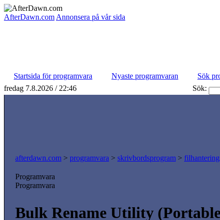
AfterDawn.com
Annonsera på vår sida
Startsida för programvara
Nyaste programvaran
Sök pr
fredag 7.8.2026 / 22:46
Sök:
afterdawn.com
>
programvara
>
skrivbordsprogram
>
filhanterin
Programvara
Programvara
Bulk Rename Utility (Portable)