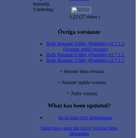
hemsida:
Värdering:
3.22 (27 röster )
Övriga versioner
Bulk Rename Utility (Portable) v2.7.1.3
(Senaste stabil version)
Bulk Rename Utility (Portable) v2.7.1.2
Bulk Rename Utility (Portable) v2.7.1.1
= Senaste beta-version.
= Senaste stabila version.
= Äldre version.
What has been updated?
Se en lista över ändringarna
Sänd mig e-post när en ny version finns
tillgänglig