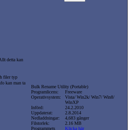
Allt detta kan
 filer typ
nfo kan man ta
Bulk Rename Utility (Portable)
Programlicens:
Freeware
Operativsystem:
Vista/ Win2k/ Win7/ Win8/
WinXP
Införd:
24.2.2010
Uppdaterat:
2.8.2014
Nedladdningar:
4,683 gånger
Filstorlek:
2.16 MB
Programmets
Klicka här