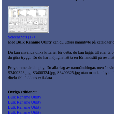
Screenshots (1) >
Med
Bulk Rename Utility
kan du utföra namnbyte på kataloger o
Du kan använda olika kriterier för detta, du kan lägga till eller ta 
du göra tryggt, för du har möjlighet att ta en förhandstitt på result
Programmet är lämpligt för alla slag av namnändringar, men är särsk
S3400323.jpg, S3400324.jpg, S3400325.jpg utan man kan byta till
direkt från bildens exif-data.
Övriga editioner:
Bulk Rename Utility
Bulk Rename Utility
Bulk Rename Utility
Bulk Rename Utility