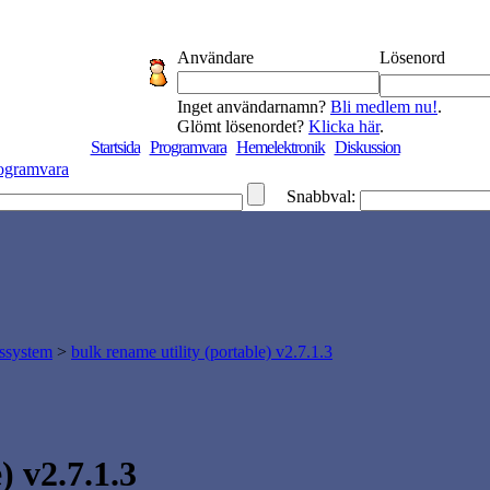
Användare
Lösenord
Inget användarnamn?
Bli medlem nu!
.
Glömt lösenordet?
Klicka här
.
Startsida
Programvara
Hemelektronik
Diskussion
ogramvara
Snabbval:
gssystem
>
bulk rename utility (portable) v2.7.1.3
 v2.7.1.3