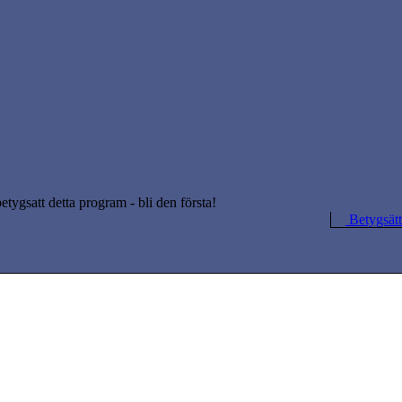
betygsatt detta program - bli den första!
Betygsätt