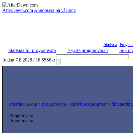
AfterDawn.com
Annonsera på vår sida
Startsida
Program
Startsida för programvara
Nyaste programvaran
Sök pr
fredag 7.8.2026 / 18:55
Sök:
S
afterdawn.com
>
programvara
>
skrivbordsprogram
>
filhanterin
Programvara
Programvara