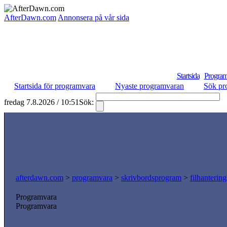
AfterDawn.com
Annonsera på vår sida
Startsida
Program
Startsida för programvara
Nyaste programvaran
Sök pr
fredag 7.8.2026 / 10:51
Sök:
S
afterdawn.com
>
programvara
>
skrivbordsprogram
>
filhanterin
Programvara
Programvara