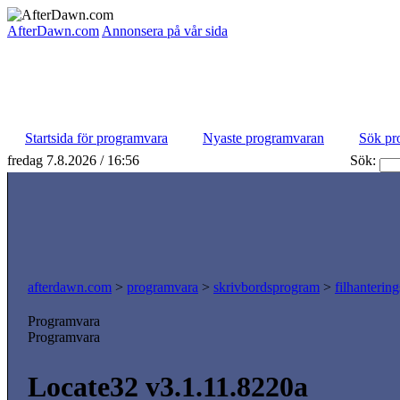
AfterDawn.com
Annonsera på vår sida
Startsida för programvara
Nyaste programvaran
Sök pr
fredag 7.8.2026 / 16:56
Sök:
afterdawn.com
>
programvara
>
skrivbordsprogram
>
filhanterin
Programvara
Programvara
Locate32 v3.1.11.8220a