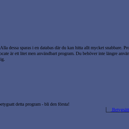
 Alla dessa sparas i en databas där du kan hitta allt mycket snabbare. 
Locate är ett litet men användbart program. Du behöver inte längre an
ig.
betygsatt detta program - bli den första!
Betygsätt