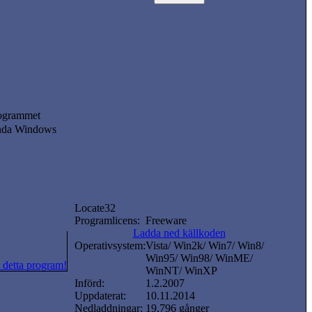
Programmet
vända Windows
Locate32
Programlicens:
Freeware
Ladda ned källkoden
Operativsystem:
Vista/ Win2k/ Win7/ Win8/
Win95/ Win98/ WinME/
 detta program!
WinNT/ WinXP
Införd:
1.2.2007
Uppdaterat:
10.11.2014
Nedladdningar:
19,796 gånger