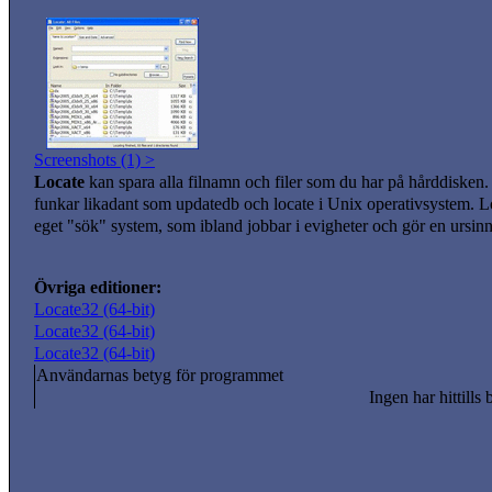
Screenshots (1) >
Locate
kan spara alla filnamn och filer som du har på hårddisken.
funkar likadant som updatedb och locate i Unix operativsystem. 
eget "sök" system, som ibland jobbar i evigheter och gör en ursinn
Övriga editioner:
Locate32 (64-bit)
Locate32 (64-bit)
Locate32 (64-bit)
Användarnas betyg för programmet
Ingen har hittills 