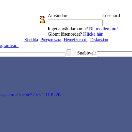
Användare
Lösenord
Inget användarnamn?
Bli medlem nu!
.
Glömt lösenordet?
Klicka här
.
Startsida
Programvara
Hemelektronik
Diskussion
ogramvara
Snabbval:
gssystem
>
locate32 v3.1.11.8220a