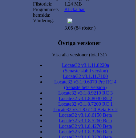
Filstorlek:
1.24 MB
Programmets
Klicka här
hemsida:
Värdering:
3.05 (84 röster )
Övriga versioner
Visa alla versioner (total 31)
Locate32 v3.1.11.8220a
(Senaste stabil version)
Locate32 v3.1.11.7100
Locate32 v3.1.9.6070 Pre RC 4
(Senaste beta version)
Locate32 v3.1.8.9210 RC 3
Locate32 v3.1.8.8030 RC2
Locate32 v3.1.8.7200 RC 1
Locate32 v3.1.8.6150 Beta Fix 2
Locate32 v3.1.8.6150 Beta
Locate32 v3.1.8.5260 Beta
Locate32 v3.1.8.4270 Beta
Locate32 v3.1.8.3260 Beta
Locate32 v3.1.8.3220 Beta