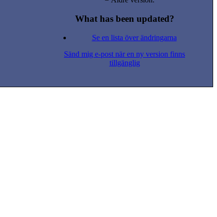
What has been updated?
Se en lista över ändringarna
Sänd mig e-post när en ny version finns
tillgänglig