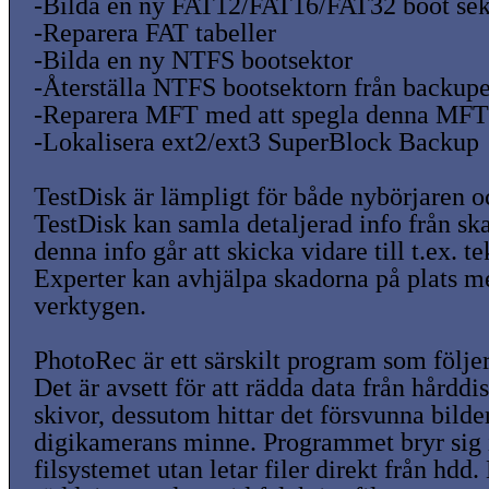
-Bilda en ny FAT12/FAT16/FAT32 boot sek
-Reparera FAT tabeller
-Bilda en ny NTFS bootsektor
-Återställa NTFS bootsektorn från backup
-Reparera MFT med att spegla denna MFT
-Lokalisera ext2/ext3 SuperBlock Backup
TestDisk är lämpligt för både nybörjaren o
TestDisk kan samla detaljerad info från ska
denna info går att skicka vidare till t.ex. t
Experter kan avhjälpa skadorna på plats m
verktygen.
PhotoRec är ett särskilt program som följe
Det är avsett för att rädda data från hård
skivor, dessutom hittar det försvunna bilde
digikamerans minne. Programmet bryr sig
filsystemet utan letar filer direkt från hdd