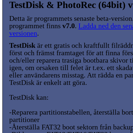
TestDisk & PhotoRec (64bit) v
Detta är programmets senaste beta-version
programmet finns
v7.0
.
Ladda ned den sena
versionen
.
TestDisk
är ett gratis och kraftfullt filrä
först och främst framtaget för att finna för
och/eller reparera trasiga bootbara skivor t
igen, om orsaken till felet är t.ex. ett skad
eller användarens misstag. Att rädda en pa
TestDisk är enkelt att göra.
TestDisk kan:
-Reparera partitionstabellen, återställa bor
partitioner
-Återställa FAT32 boot sektorn från backu