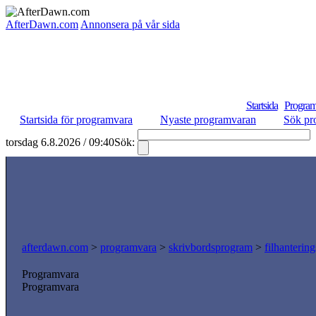
AfterDawn.com
Annonsera på vår sida
Startsida
Program
Startsida för programvara
Nyaste programvaran
Sök pr
torsdag 6.8.2026 / 09:40
Sök:
afterdawn.com
>
programvara
>
skrivbordsprogram
>
filhanterin
Programvara
Programvara