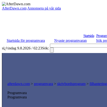
AfterDawn.com
Annonsera på vår sida
Startsida
Program
Startsida för programvara
Nyaste programvaran
Sök pr
sï¿½ndag 9.8.2026 / 02:23
Sök:
afterdawn.com
>
programvara
>
skrivbordsprogram
>
filhanterin
Programvara
Programvara