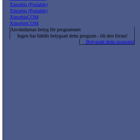
Xinorbis (Portable)
Xinorbis (Portable)
XinorbisCOM
XinorbisCOM
Användarnas betyg för programmet
Ingen har hittills betygsatt detta program - bli den första!
Betygsätt detta program!