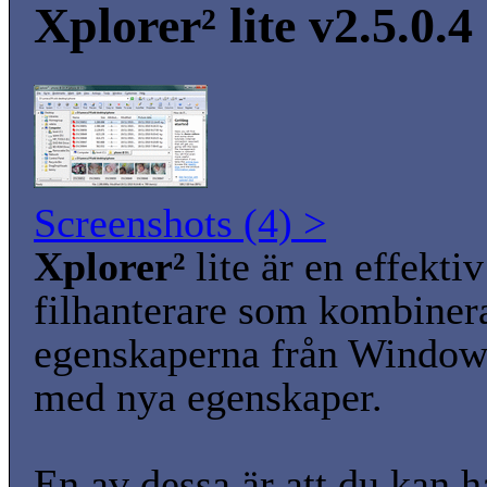
Xplorer² lite v2.5.0.4
Screenshots (4) >
Xplorer²
lite är en effektiv
filhanterare som kombiner
egenskaperna från Windows
med nya egenskaper.
En av dessa är att du kan h