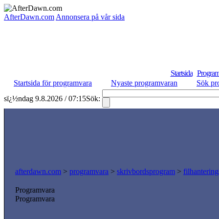
AfterDawn.com
Annonsera på vår sida
Startsida
Program
Startsida för programvara
Nyaste programvaran
Sök pr
sï¿½ndag 9.8.2026 / 07:15
Sök:
afterdawn.com
>
programvara
>
skrivbordsprogram
>
filhanterin
Programvara
Programvara