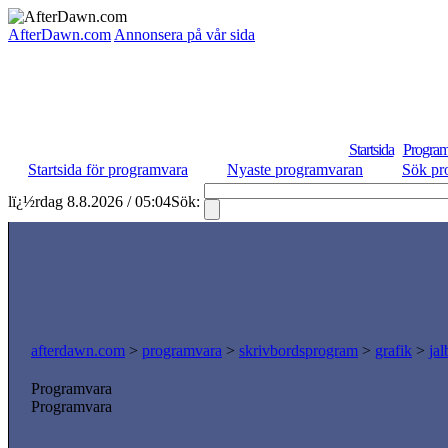
AfterDawn.com
Annonsera på vår sida
Startsida
Program
Startsida för programvara
Nyaste programvaran
Sök pr
lï¿½rdag 8.8.2026 / 05:04
Sök:
afterdawn.com
>
programvara
>
skrivbordsprogram
>
grafik
>
ja
Programvara
Programvara