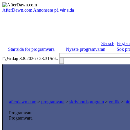
AfterDawn.com
Annonsera på vår sida
Startsida
Program
Startsida för programvara
Nyaste programvaran
Sök pr
lï¿½rdag 8.8.2026 / 23:31
Sök:
afterdawn.com
>
programvara
>
skrivbordsprogram
>
grafik
>
pic
Programvara
Programvara