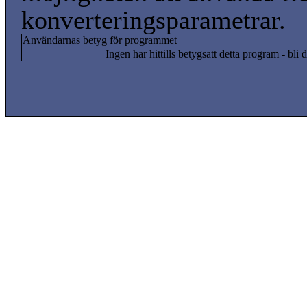
konverteringsparametrar.
Användarnas betyg för programmet
Ingen har hittills betygsatt detta program - bli d