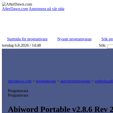
AfterDawn.com
Annonsera på vår sida
Startsida för programvara
Nyaste programvaran
Sök pr
torsdag 6.8.2026 / 14:48
Sök:
afterdawn.com
>
programvara
>
skrivbordsprogram
>
ordbehandl
Programvara
Programvara
Abiword Portable v2.8.6 Rev 