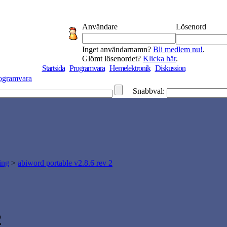
Användare
Lösenord
Inget användarnamn?
Bli medlem nu!
.
Glömt lösenordet?
Klicka här
.
Startsida
Programvara
Hemelektronik
Diskussion
ogramvara
Snabbval:
ing
>
abiword portable v2.8.6 rev 2
2