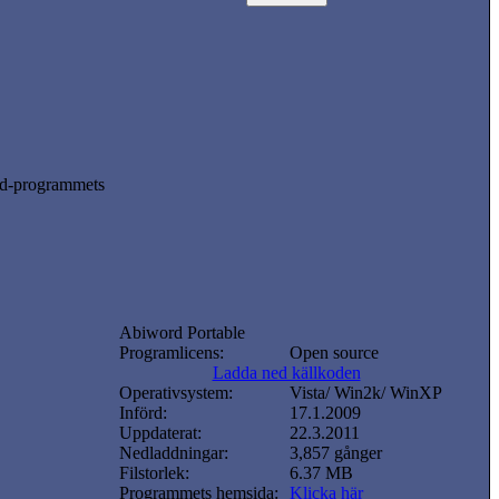
ord-programmets
Abiword Portable
Programlicens:
Open source
Ladda ned källkoden
Operativsystem:
Vista/ Win2k/ WinXP
Införd:
17.1.2009
Uppdaterat:
22.3.2011
Nedladdningar:
3,857 gånger
Filstorlek:
6.37 MB
Programmets hemsida:
Klicka här