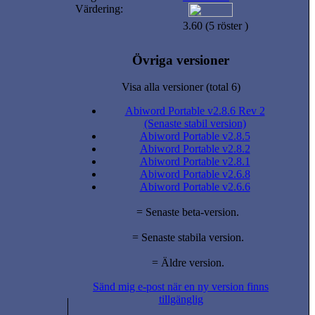
Värdering:
3.60 (5 röster )
Övriga versioner
Visa alla versioner (total 6)
Abiword Portable v2.8.6 Rev 2
(Senaste stabil version)
Abiword Portable v2.8.5
Abiword Portable v2.8.2
Abiword Portable v2.8.1
Abiword Portable v2.6.8
Abiword Portable v2.6.6
= Senaste beta-version.
= Senaste stabila version.
= Äldre version.
Sänd mig e-post när en ny version finns
tillgänglig