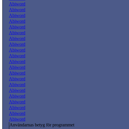
Abiword
Abiword
Abiword
Abiword
Abiword
Abiword
Abiword
Abiword
Abiword
Abiword
Abiword
Abiword
Abiword
Abiword
Abiword
Abiword
Abiword
Abiword
Abiword
Abiword
Abiword
Användarnas betyg för programmet