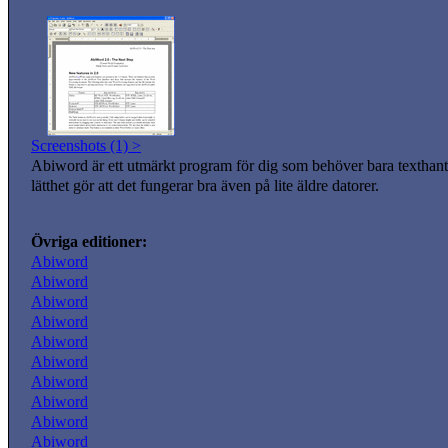
Screenshots (1) >
Abiword är ett utmärkt program för dig som behöver bara textha
lätthet gör att det fungerar bra även på lite äldre datorer.
Övriga editioner:
Abiword
Abiword
Abiword
Abiword
Abiword
Abiword
Abiword
Abiword
Abiword
Abiword