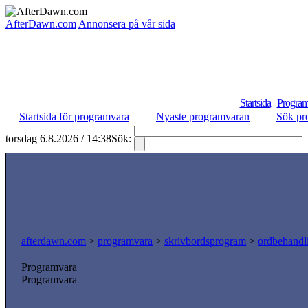
AfterDawn.com
Annonsera på vår sida
Startsida
Program
Startsida för programvara
Nyaste programvaran
Sök pr
torsdag 6.8.2026 / 14:38
Sök:
afterdawn.com
>
programvara
>
skrivbordsprogram
>
ordbehandl
Programvara
Programvara