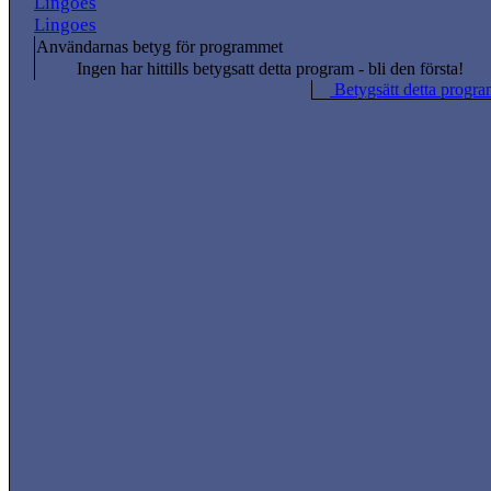
Lingoes
Lingoes
Användarnas betyg för programmet
Ingen har hittills betygsatt detta program - bli den första!
Betygsätt detta progra