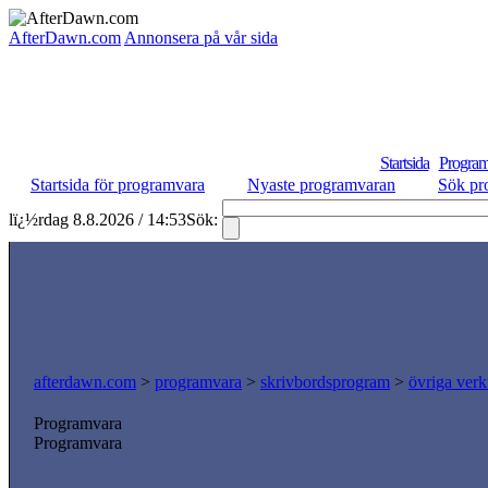
AfterDawn.com
Annonsera på vår sida
Startsida
Program
Startsida för programvara
Nyaste programvaran
Sök pr
lï¿½rdag 8.8.2026 / 14:53
Sök:
afterdawn.com
>
programvara
>
skrivbordsprogram
>
övriga verk
Programvara
Programvara