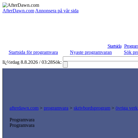
AfterDawn.com
Annonsera på vår sida
Startsida
Program
Startsida för programvara
Nyaste programvaran
Sök pr
lï¿½rdag 8.8.2026 / 03:28
Sök:
afterdawn.com
>
programvara
>
skrivbordsprogram
>
övriga verk
Programvara
Programvara