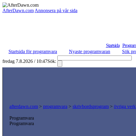
AfterDawn.com
Annonsera på vår sida
Startsida
Program
Startsida för programvara
Nyaste programvaran
Sök pr
fredag 7.8.2026 / 10:47
Sök:
S
afterdawn.com
>
programvara
>
skrivbordsprogram
>
övriga verk
Programvara
Programvara