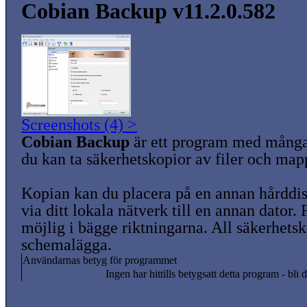
Cobian Backup v11.2.0.582
Screenshots (4) >
Cobian Backup
är ett program med många
du kan ta säkerhetskopior av filer och map
Kopian kan du placera på en annan hårddis
via ditt lokala nätverk till en annan dator.
möjlig i bägge riktningarna. All säkerhetsk
schemalägga.
Användarnas betyg för programmet
Ingen har hittills betygsatt detta program - bli d