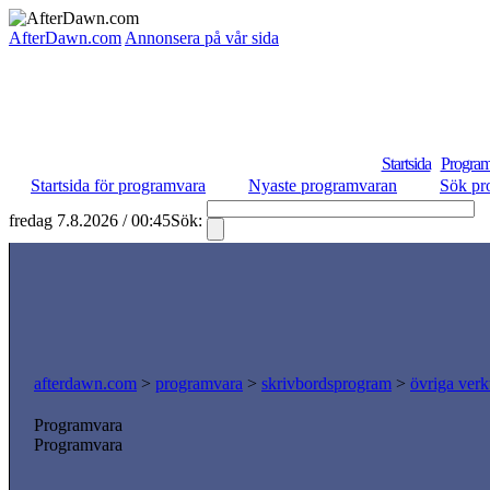
AfterDawn.com
Annonsera på vår sida
Startsida
Program
Startsida för programvara
Nyaste programvaran
Sök pr
fredag 7.8.2026 / 00:45
Sök:
S
afterdawn.com
>
programvara
>
skrivbordsprogram
>
övriga verk
Programvara
Programvara