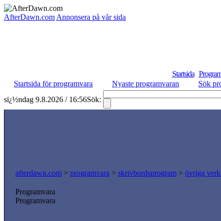
AfterDawn.com
Annonsera på vår sida
Startsida
Program
Startsida för programvara
Nyaste programvaran
Sök pr
sï¿½ndag 9.8.2026 / 16:56
Sök:
afterdawn.com
>
programvara
>
skrivbordsprogram
>
övriga verk
Programvara
Programvara