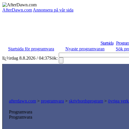
AfterDawn.com
Annonsera på vår sida
Startsida
Program
Startsida för programvara
Nyaste programvaran
Sök pr
lï¿½rdag 8.8.2026 / 04:37
Sök:
afterdawn.com
>
programvara
>
skrivbordsprogram
>
övriga verk
Programvara
Programvara