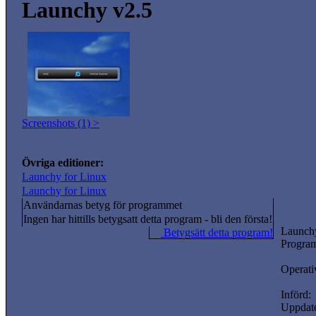
Launchy v2.5
Screenshots (1) >
Övriga editioner:
Launchy for Linux
Launchy for Linux
Användarnas betyg för programmet
Ingen har hittills betygsatt detta program - bli den första!
Launch
Betygsätt detta program!
Program
Operati
Införd:
Uppdate