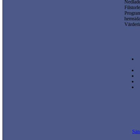
Nedladd
Filstorl
Progra
hemsida
Värderi
Sän