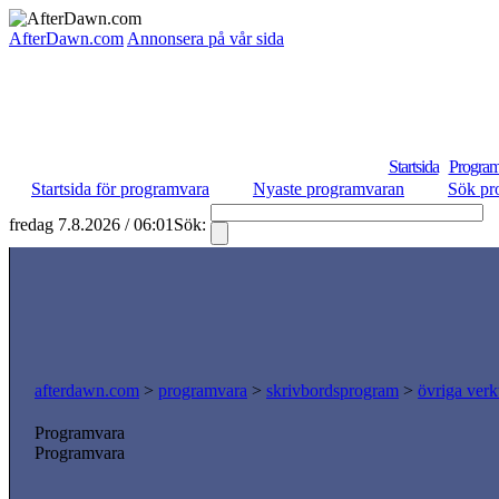
AfterDawn.com
Annonsera på vår sida
Startsida
Program
Startsida för programvara
Nyaste programvaran
Sök pr
fredag 7.8.2026 / 06:01
Sök:
S
afterdawn.com
>
programvara
>
skrivbordsprogram
>
övriga verk
Programvara
Programvara