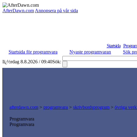
AfterDawn.com
Annonsera på vår sida
Startsida
Program
Startsida för programvara
Nyaste programvaran
Sök pr
lï¿½rdag 8.8.2026 / 09:40
Sök:
afterdawn.com
>
programvara
>
skrivbordsprogram
>
övriga verk
Programvara
Programvara