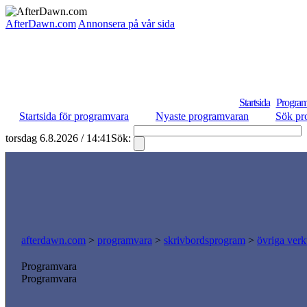
AfterDawn.com
Annonsera på vår sida
Startsida
Program
Startsida för programvara
Nyaste programvaran
Sök pr
torsdag 6.8.2026 / 14:41
Sök:
afterdawn.com
>
programvara
>
skrivbordsprogram
>
övriga verk
Programvara
Programvara