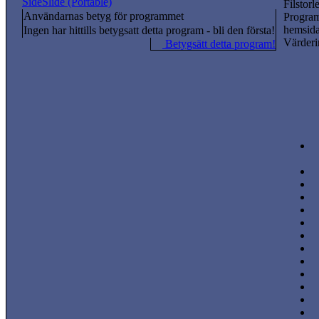
SideSlide (Portable)
Filstorl
Användarnas betyg för programmet
Progra
hemsida
Ingen har hittills betygsatt detta program - bli den första!
Värderi
Betygsätt detta program!