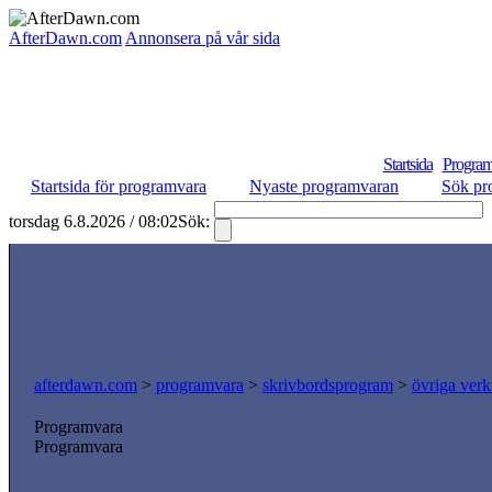
AfterDawn.com
Annonsera på vår sida
Startsida
Program
Startsida för programvara
Nyaste programvaran
Sök pr
torsdag 6.8.2026 / 08:02
Sök:
afterdawn.com
>
programvara
>
skrivbordsprogram
>
övriga verk
Programvara
Programvara