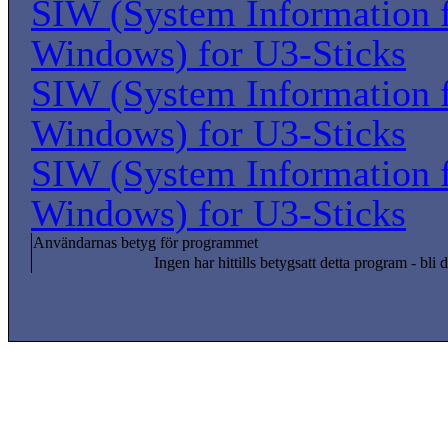
SIW (System Information 
Windows) for U3-Sticks
SIW (System Information 
Windows) for U3-Sticks
SIW (System Information 
Windows) for U3-Sticks
Användarnas betyg för programmet
Ingen har hittills betygsatt detta program - bli d