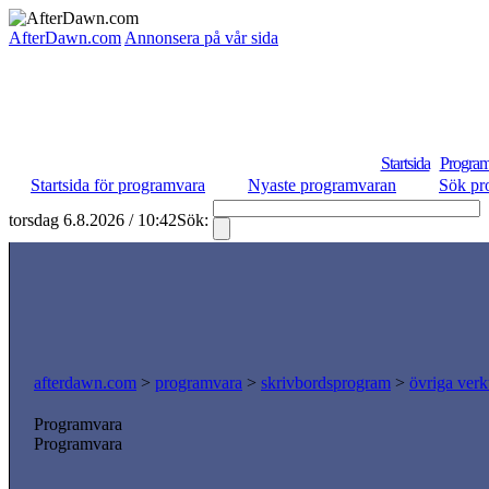
AfterDawn.com
Annonsera på vår sida
Startsida
Program
Startsida för programvara
Nyaste programvaran
Sök pr
torsdag 6.8.2026 / 10:42
Sök:
afterdawn.com
>
programvara
>
skrivbordsprogram
>
övriga verk
Programvara
Programvara