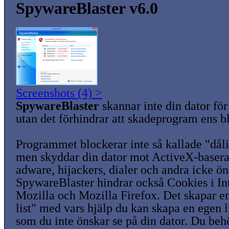
SpywareBlaster v6.0
Screenshots (4) >
SpywareBlaster
skannar inte din dator fö
utan det förhindrar att skadeprogram ens bli
Programmet blockerar inte så kallade "dål
men skyddar din dator mot ActiveX-baser
adware, hijackers, dialer och andra icke ö
SpywareBlaster hindrar också Cookies i In
Mozilla och Mozilla Firefox. Det skapar 
list" med vars hjälp du kan skapa en egen 
som du inte önskar se på din dator. Du beh