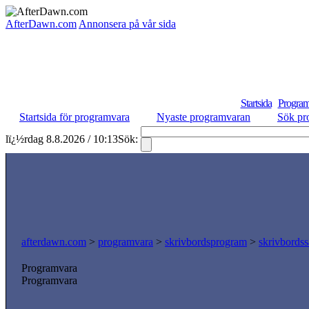
AfterDawn.com
Annonsera på vår sida
Startsida
Program
Startsida för programvara
Nyaste programvaran
Sök pr
lï¿½rdag 8.8.2026 / 10:13
Sök:
afterdawn.com
>
programvara
>
skrivbordsprogram
>
skrivbordss
Programvara
Programvara