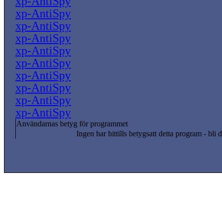
xp-AntiSpy
xp-AntiSpy
xp-AntiSpy
xp-AntiSpy
xp-AntiSpy
xp-AntiSpy
xp-AntiSpy
xp-AntiSpy
xp-AntiSpy
xp-AntiSpy
Användarnas betyg för programmet
Ingen har hittills betygsatt detta program - bli d