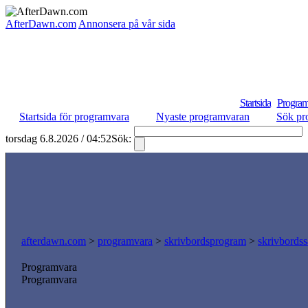
AfterDawn.com
Annonsera på vår sida
Startsida
Program
Startsida för programvara
Nyaste programvaran
Sök pr
torsdag 6.8.2026 / 04:52
Sök:
afterdawn.com
>
programvara
>
skrivbordsprogram
>
skrivbordss
Programvara
Programvara