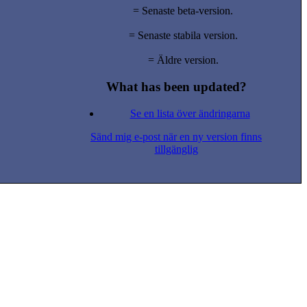
= Senaste beta-version.
= Senaste stabila version.
= Äldre version.
What has been updated?
Se en lista över ändringarna
Sänd mig e-post när en ny version finns
tillgänglig