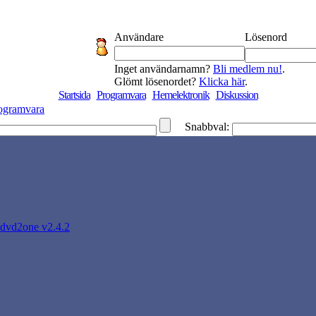
Användare
Lösenord
Inget användarnamn?
Bli medlem nu!
.
Glömt lösenordet?
Klicka här
.
Startsida
Programvara
Hemelektronik
Diskussion
ogramvara
Snabbval:
dvd2one v2.4.2