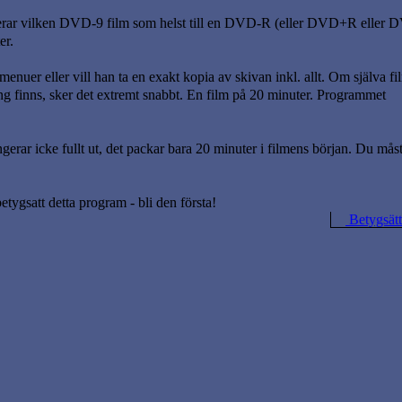
rar vilken DVD-9 film som helst till en DVD-R (eller DVD+R elle
er.
enuer eller vill han ta en exakt kopia av skivan inkl. allt. Om själva f
g finns, sker det extremt snabbt. En film på 20 minuter. Programmet
rar icke fullt ut, det packar bara 20 minuter i filmens början. Du mås
betygsatt detta program - bli den första!
Betygsätt