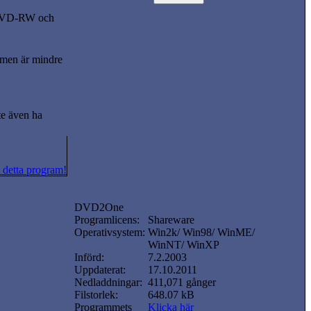
r DVD-RW och
ilmen är mindre
te även ha
 detta program!
DVD2One
Programlicens:
Shareware
Operativsystem:
Win2k/ Win98/ WinME/
WinNT/ WinXP
Införd:
7.2.2003
Uppdaterat:
17.10.2011
Nedladdningar:
411,071 gånger
Filstorlek:
648.07 kB
Programmets
Klicka här