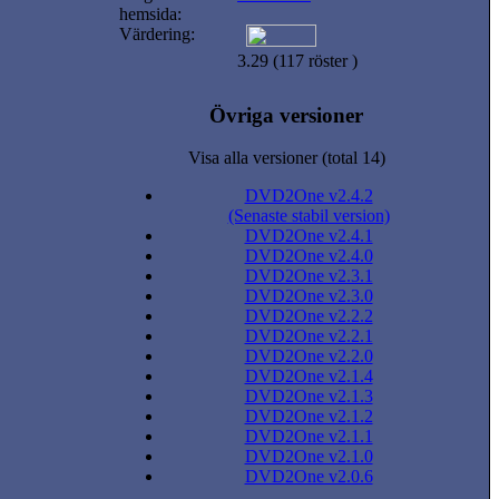
hemsida:
Värdering:
3.29 (117 röster )
Övriga versioner
Visa alla versioner (total 14)
DVD2One v2.4.2
(Senaste stabil version)
DVD2One v2.4.1
DVD2One v2.4.0
DVD2One v2.3.1
DVD2One v2.3.0
DVD2One v2.2.2
DVD2One v2.2.1
DVD2One v2.2.0
DVD2One v2.1.4
DVD2One v2.1.3
DVD2One v2.1.2
DVD2One v2.1.1
DVD2One v2.1.0
DVD2One v2.0.6