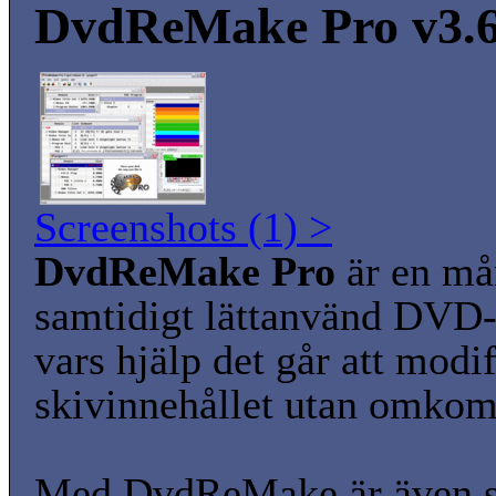
DvdReMake Pro v3.6
Screenshots (1) >
DvdReMake Pro
är en må
samtidigt lättanvänd DVD
vars hjälp det går att modif
skivinnehållet utan omkom
Med DvdReMake är även s