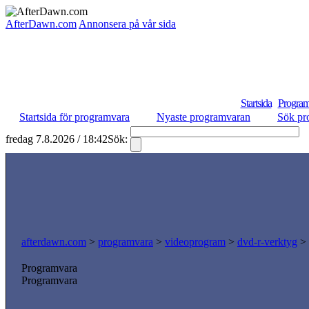
AfterDawn.com
Annonsera på vår sida
Startsida
Program
Startsida för programvara
Nyaste programvaran
Sök pr
fredag 7.8.2026 / 18:42
Sök:
S
afterdawn.com
>
programvara
>
videoprogram
>
dvd-r-verktyg
>
Programvara
Programvara