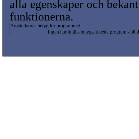
alla egenskaper och bekan
funktionerna.
Användarnas betyg för programmet
Ingen har hittills betygsatt detta program - bli d