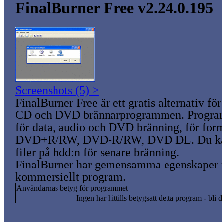
FinalBurner Free v2.24.0.195
Screenshots (5) >
FinalBurner Free är ett gratis alternativ f
CD och DVD brännarprogrammen. Progra
för data, audio och DVD bränning, för fo
DVD+R/RW, DVD-R/RW, DVD DL. Du kan
filer på hdd:n för senare bränning.
FinalBurner har gemensamma egenskaper 
kommersiellt program.
Användarnas betyg för programmet
Ingen har hittills betygsatt detta program - bli d