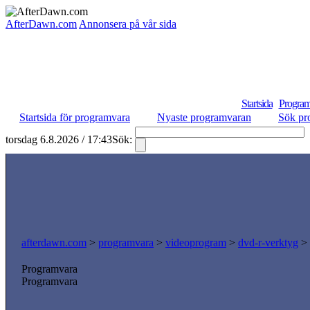
AfterDawn.com
Annonsera på vår sida
Startsida
Program
Startsida för programvara
Nyaste programvaran
Sök pr
torsdag 6.8.2026 / 17:43
Sök:
afterdawn.com
>
programvara
>
videoprogram
>
dvd-r-verktyg
>
Programvara
Programvara