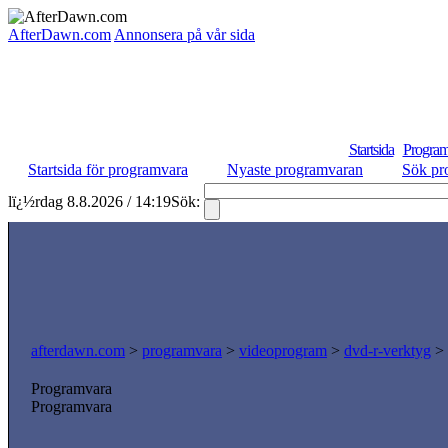
AfterDawn.com
Annonsera på vår sida
Startsida
Program
Startsida för programvara
Nyaste programvaran
Sök pr
lï¿½rdag 8.8.2026 / 14:19
Sök:
afterdawn.com
>
programvara
>
videoprogram
>
dvd-r-verktyg
>
Programvara
Programvara